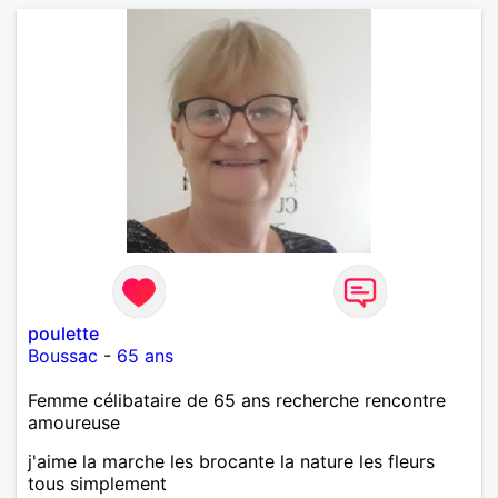
randonnées en France ou à l'étranger à deux en
dehors des sentiers battus me raviraient. Je
m'engage à répondre à votre message. Au plaisir de
vous lire.
poulette
Boussac
-
65 ans
Femme célibataire de 65 ans recherche rencontre
amoureuse
j'aime la marche les brocante la nature les fleurs
tous simplement