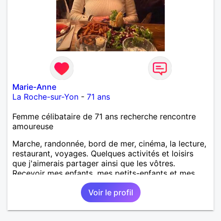
Marie-Anne
La Roche-sur-Yon
-
71 ans
Femme célibataire de 71 ans recherche rencontre
amoureuse
Marche, randonnée, bord de mer, cinéma, la lecture,
restaurant, voyages. Quelques activités et loisirs
que j'aimerais partager ainsi que les vôtres.
Recevoir mes enfants, mes petits-enfants et mes
amis. Bénévolat auprès des enfants à l’école, pour le
Voir le profil
cinéma indépendant... Se rencontrer, être à l’écoute,
échanger avec une personne de confiance, pour une
vie de partage, de tendresse. Les voyages et où