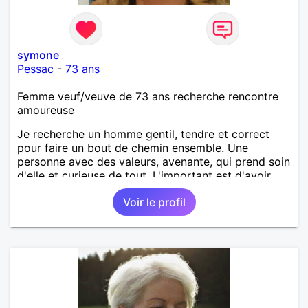
symone
Pessac
-
73 ans
Femme veuf/veuve de 73 ans recherche rencontre
amoureuse
Je recherche un homme gentil, tendre et correct
pour faire un bout de chemin ensemble. Une
personne avec des valeurs, avenante, qui prend soin
d'elle et curieuse de tout. L'important est d'avoir
une complicité de tous les instants. Je suis prête de
Voir le profil
nouveau a faire confiance mais avec des limites. Au
plaisir de vous lire et essayez de répondre !