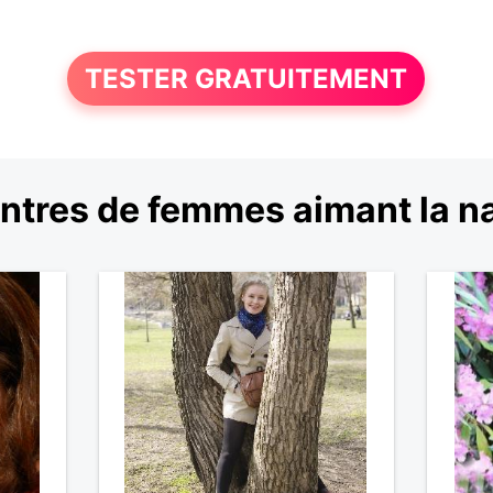
TESTER GRATUITEMENT
ntres de femmes aimant la na