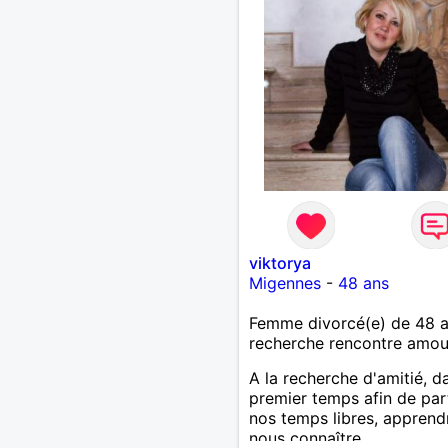
viktorya
Migennes
-
48 ans
Femme divorcé(e) de 48 
recherche rencontre amo
A la recherche d'amitié, d
premier temps afin de par
nos temps libres, apprend
nous connaître.