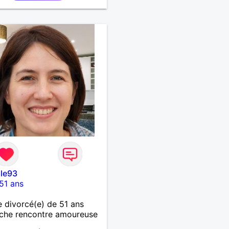
lle93
51 ans
divorcé(e) de 51 ans
che rencontre amoureuse