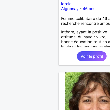
lorelei
Aigonnay
-
46 ans
Femme célibataire de 46 
recherche rencontre amo
Intègre, ayant la positive
attitude, du savoir vivre, j
bonne éducation tout en 
la vie et les personnes sin
J'aime beaucoup les rand
Voir le profil
en montagne, le ski aussi. 
vous habitez Villefranche
Rouergue nous pourrions
apprendre à nous connaitr