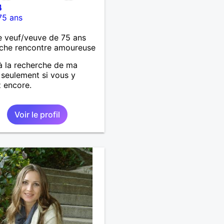
4
75 ans
 veuf/veuve de 75 ans
che rencontre amoureuse
à la recherche de ma
 seulement si vous y
 encore.
Voir le profil