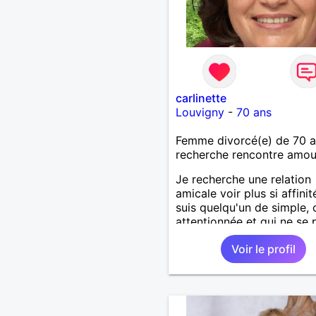
carlinette
Louvigny
-
70 ans
Femme divorcé(e) de 70 
recherche rencontre amo
Je recherche une relation
amicale voir plus si affinit
suis quelqu'un de simple, 
attentionnée et qui ne se 
pas la tête.
Voir le profil