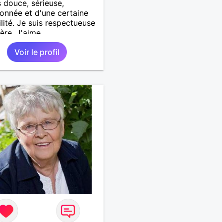
s douce, sérieuse,
ionnée et d'une certaine
ilité. Je suis respectueuse
cère. J'aime
nnément la vie.
Voir le profil