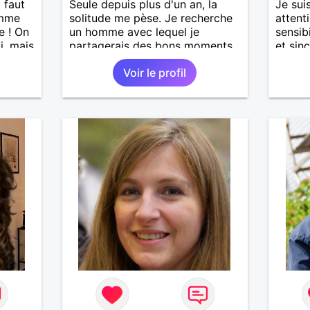
 faut
Seule depuis plus d'un an, la
Je sui
omme
solitude me pèse. Je recherche
attent
e ! On
un homme avec lequel je
sensib
i, mais
partagerais des bons moments.
et sin
our se
Quelqu'un qui ne se prend pas la
passio
Voir le profil
tête.
peut