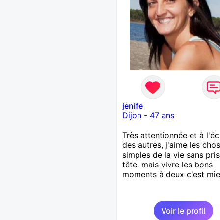
jenife
Dijon
-
47 ans
Très attentionnée et à l'é
des autres, j'aime les cho
simples de la vie sans pri
tête, mais vivre les bons
moments à deux c'est mie
Voir le profil