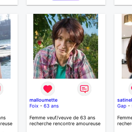
malloumette
satine
Foix
-
63 ans
Gap
-
ans
Femme veuf/veuve de 63 ans
Femme 
ureuse
recherche rencontre amoureuse
recher