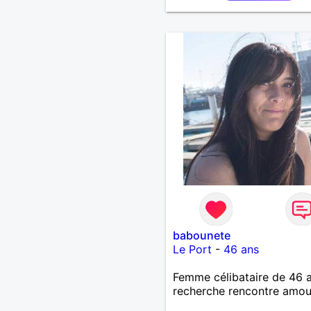
babounete
Le Port
-
46 ans
Femme célibataire de 46 
recherche rencontre amo