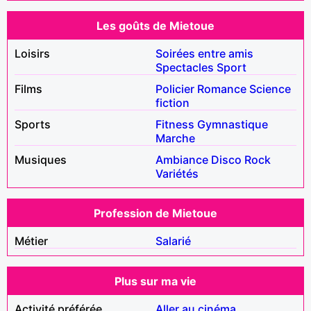
Les goûts de Mietoue
Loisirs
Soirées entre amis
Spectacles
Sport
Films
Policier
Romance
Science
fiction
Sports
Fitness
Gymnastique
Marche
Musiques
Ambiance
Disco
Rock
Variétés
Profession de Mietoue
Métier
Salarié
Plus sur ma vie
Activité préférée
Aller au cinéma